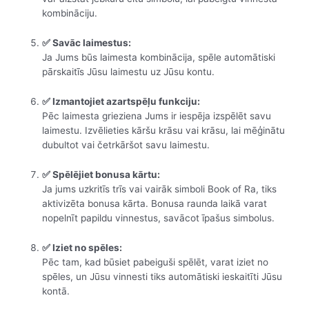
kombināciju.
✅ Savāc laimestus:
Ja Jums būs laimesta kombinācija, spēle automātiski
pārskaitīs Jūsu laimestu uz Jūsu kontu.
✅ Izmantojiet azartspēļu funkciju:
Pēc laimesta grieziena Jums ir iespēja izspēlēt savu
laimestu. Izvēlieties kāršu krāsu vai krāsu, lai mēģinātu
dubultot vai četrkāršot savu laimestu.
✅ Spēlējiet bonusa kārtu:
Ja jums uzkritīs trīs vai vairāk simboli Book of Ra, tiks
aktivizēta bonusa kārta. Bonusa raunda laikā varat
nopelnīt papildu vinnestus, savācot īpašus simbolus.
✅ Iziet no spēles:
Pēc tam, kad būsiet pabeiguši spēlēt, varat iziet no
spēles, un Jūsu vinnesti tiks automātiski ieskaitīti Jūsu
kontā.