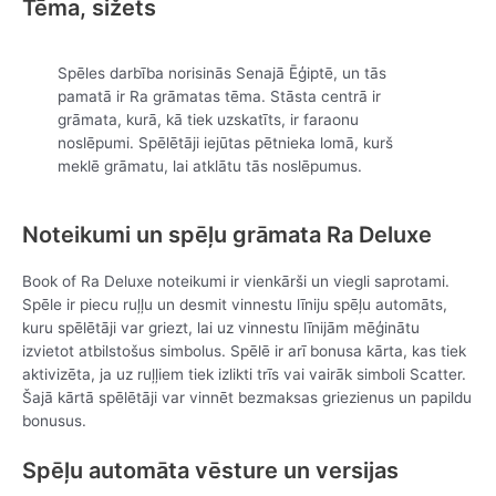
Tēma, sižets
Spēles darbība norisinās Senajā Ēģiptē, un tās
pamatā ir Ra grāmatas tēma. Stāsta centrā ir
grāmata, kurā, kā tiek uzskatīts, ir faraonu
noslēpumi. Spēlētāji iejūtas pētnieka lomā, kurš
meklē grāmatu, lai atklātu tās noslēpumus.
Noteikumi un spēļu grāmata Ra Deluxe
Book of Ra Deluxe noteikumi ir vienkārši un viegli saprotami.
Spēle ir piecu ruļļu un desmit vinnestu līniju spēļu automāts,
kuru spēlētāji var griezt, lai uz vinnestu līnijām mēģinātu
izvietot atbilstošus simbolus. Spēlē ir arī bonusa kārta, kas tiek
aktivizēta, ja uz ruļļiem tiek izlikti trīs vai vairāk simboli Scatter.
Šajā kārtā spēlētāji var vinnēt bezmaksas griezienus un papildu
bonusus.
Spēļu automāta vēsture un versijas