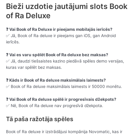
Bieži uzdotie jautājumi slots Book
of Ra Deluxe
❓ Vai Book of Ra Deluxe ir pieejams mobilajās ierīcēs?
✅ Jā, Book of Ra deluxe ir pieejams gan iOS, gan Android
ierīcēs.
❓ Vai es varu spēlēt Book of Ra deluxe bez maksas?
✅ Jā, daudzi tiešsaistes kazino piedāvā spēles demo versijas,
kuras var spēlēt bez maksas.
❓ Kāds ir Book of Ra deluxe maksimālais laimests?
✅ Book of Ra deluxe maksimālais laimests ir 50000 monētu.
❓ Vai Book of Ra deluxe spēlē ir progresīvais džekpots?
✅ Nē, Book of Ra deluxe nav progresīvā džekpota.
Tā paša ražotāja spēles
Book of Ra deluxe ir izstrādājusi kompānija Novomatic, kas ir