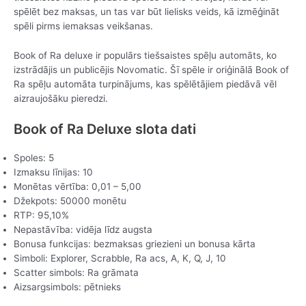
spēlēt bez maksas, un tas var būt lielisks veids, kā izmēģināt
spēli pirms iemaksas veikšanas.
Book of Ra deluxe ir populārs tiešsaistes spēļu automāts, ko
izstrādājis un publicējis Novomatic. Šī spēle ir oriģinālā Book of
Ra spēļu automāta turpinājums, kas spēlētājiem piedāvā vēl
aizraujošāku pieredzi.
Book of Ra Deluxe slota dati
Spoles: 5
Izmaksu līnijas: 10
Monētas vērtība: 0,01 – 5,00
Džekpots: 50000 monētu
RTP: 95,10%
Nepastāvība: vidēja līdz augsta
Bonusa funkcijas: bezmaksas griezieni un bonusa kārta
Simboli: Explorer, Scrabble, Ra acs, A, K, Q, J, 10
Scatter simbols: Ra grāmata
Aizsargsimbols: pētnieks