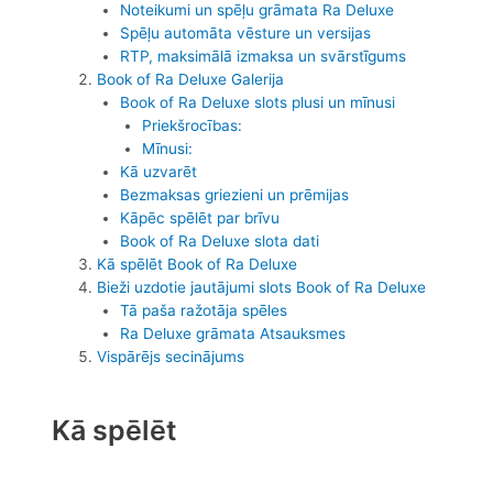
Noteikumi un spēļu grāmata Ra Deluxe
Spēļu automāta vēsture un versijas
RTP, maksimālā izmaksa un svārstīgums
Book of Ra Deluxe Galerija
Book of Ra Deluxe slots plusi un mīnusi
Priekšrocības:
Mīnusi:
Kā uzvarēt
Bezmaksas griezieni un prēmijas
Kāpēc spēlēt par brīvu
Book of Ra Deluxe slota dati
Kā spēlēt Book of Ra Deluxe
Bieži uzdotie jautājumi slots Book of Ra Deluxe
Tā paša ražotāja spēles
Ra Deluxe grāmata Atsauksmes
Vispārējs secinājums
Kā spēlēt