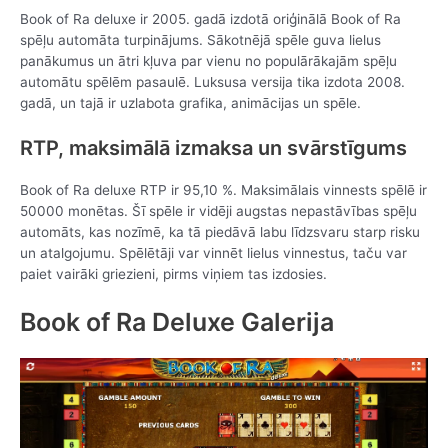
Book of Ra deluxe ir 2005. gadā izdotā oriģinālā Book of Ra
spēļu automāta turpinājums. Sākotnējā spēle guva lielus
panākumus un ātri kļuva par vienu no populārākajām spēļu
automātu spēlēm pasaulē. Luksusa versija tika izdota 2008.
gadā, un tajā ir uzlabota grafika, animācijas un spēle.
RTP, maksimālā izmaksa un svārstīgums
Book of Ra deluxe RTP ir 95,10 %. Maksimālais vinnests spēlē ir
50000 monētas. Šī spēle ir vidēji augstas nepastāvības spēļu
automāts, kas nozīmē, ka tā piedāvā labu līdzsvaru starp risku
un atalgojumu. Spēlētāji var vinnēt lielus vinnestus, taču var
paiet vairāki griezieni, pirms viņiem tas izdosies.
Book of Ra Deluxe Galerija