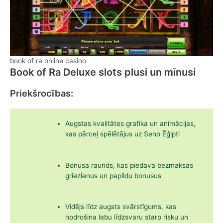
book of ra online casino
Book of Ra Deluxe slots plusi un mīnusi
Priekšrocības:
Augstas kvalitātes grafika un animācijas,
kas pārceļ spēlētājus uz Seno Ēģipti
Bonusa raunds, kas piedāvā bezmaksas
griezienus un papildu bonusus
Vidējs līdz augsts svārstīgums, kas
nodrošina labu līdzsvaru starp risku un