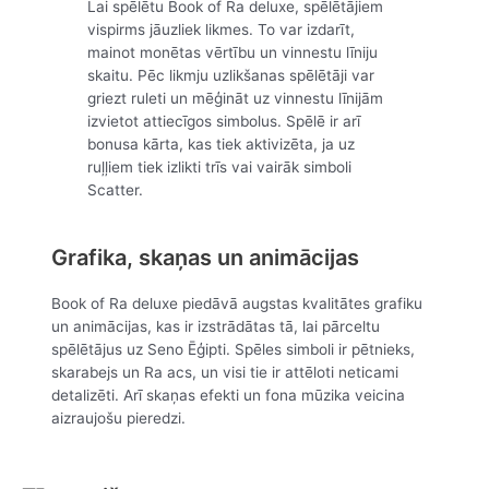
Lai spēlētu Book of Ra deluxe, spēlētājiem
vispirms jāuzliek likmes. To var izdarīt,
mainot monētas vērtību un vinnestu līniju
skaitu. Pēc likmju uzlikšanas spēlētāji var
griezt ruleti un mēģināt uz vinnestu līnijām
izvietot attiecīgos simbolus. Spēlē ir arī
bonusa kārta, kas tiek aktivizēta, ja uz
ruļļiem tiek izlikti trīs vai vairāk simboli
Scatter.
Grafika, skaņas un animācijas
Book of Ra deluxe piedāvā augstas kvalitātes grafiku
un animācijas, kas ir izstrādātas tā, lai pārceltu
spēlētājus uz Seno Ēģipti. Spēles simboli ir pētnieks,
skarabejs un Ra acs, un visi tie ir attēloti neticami
detalizēti. Arī skaņas efekti un fona mūzika veicina
aizraujošu pieredzi.