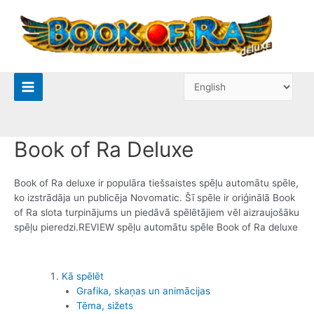
Skip
to
content
Choose
a
Main
language
Menu
Book of Ra Deluxe
Book of Ra deluxe ir populāra tiešsaistes spēļu automātu spēle,
ko izstrādāja un publicēja Novomatic. Šī spēle ir oriģinālā Book
of Ra slota turpinājums un piedāvā spēlētājiem vēl aizraujošāku
spēļu pieredzi.REVIEW spēļu automātu spēle Book of Ra deluxe
Kā spēlēt
Grafika, skaņas un animācijas
Tēma, sižets