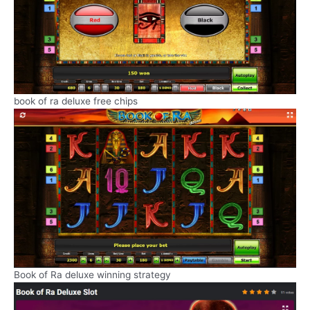
book of ra deluxe free chips
Book of Ra deluxe winning strategy