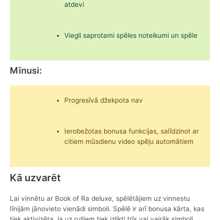
atdevi
Viegli saprotami spēles noteikumi un spēle
Mīnusi:
Progresīvā džekpota nav
Ierobežotas bonusa funkcijas, salīdzinot ar
citiem mūsdienu video spēļu automātiem
Kā uzvarēt
Lai vinnētu ar Book of Ra deluxe, spēlētājiem uz vinnestu
līnijām jānovieto vienādi simboli. Spēlē ir arī bonusa kārta, kas
tiek aktivizēta, ja uz ruļļiem tiek izlikti trīs vai vairāk simboli